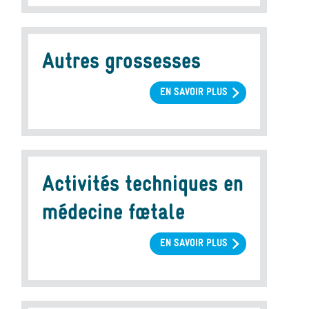
DE
PARTICULIÈRE
GRAVITÉ
DÉLIVRÉES
Autres grossesses
POUR
MOTIF
EN SAVOIR PLUS
SUR
MATERNEL
AUTRES
GROSSESSES
Activités techniques en
médecine fœtale
EN SAVOIR PLUS
SUR
ACTIVITÉS
TECHNIQUES
EN
MÉDECINE