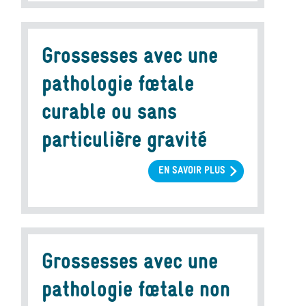
L'OFFRE
DE
SOINS
Grossesses avec une
pathologie fœtale
curable ou sans
particulière gravité
EN SAVOIR PLUS
SUR
GROSSESSES
AVEC
UNE
PATHOLOGIE
FŒTALE
Grossesses avec une
CURABLE
OU
pathologie fœtale non
SANS