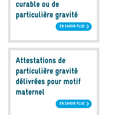
PARTICULIÈRE
curable ou de
GRAVITÉ
particulière gravité
EN SAVOIR PLUS
SUR
GROSSESSES
AVEC
UNE
PATHOLOGIE
FŒTALE
Attestations de
NON
CURABLE
particulière gravité
OU
DE
délivrées pour motif
PARTICULIÈRE
maternel
GRAVITÉ
EN SAVOIR PLUS
SUR
ATTESTATIONS