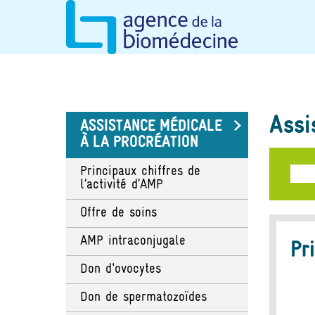
Aller
au
contenu
principal
Assi
ASSISTANCE MÉDICALE
À LA PROCRÉATION
Principaux chiffres de
l’activité d’AMP
Offre de soins
AMP intraconjugale
Pr
Don d'ovocytes
Don de spermatozoïdes