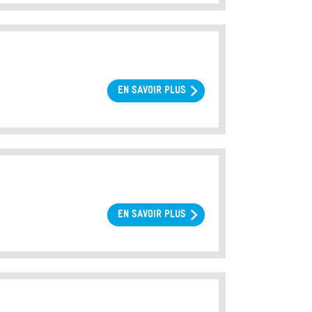
DE
L’ACTIVITÉ
EN SAVOIR PLUS
SUR
L’OFFRE
DE
SOINS
EN
AMP
EN SAVOIR PLUS
SUR
ACTIVITÉ
INTRACONJUGALE