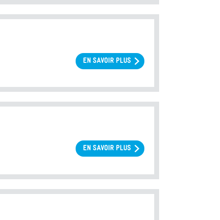
EN SAVOIR PLUS
SUR
PRÉSERVATION
DE
LA
FERTILITÉ
EN SAVOIR PLUS
SUR
GAMÈTES
CONSERVÉS
EN
COURS
D’AMP