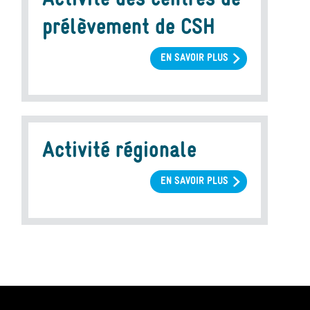
CSH
prélèvement de CSH
EN SAVOIR PLUS
SUR
ACTIVITÉ
DES
CENTRES
DE
PRÉLÈVEMENT
Activité régionale
DE
CSH
EN SAVOIR PLUS
SUR
ACTIVITÉ
RÉGIONALE